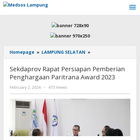
Skip
to
content
Sekdaprov
Homepage
»
LAMPUNG SELATAN
»
Rapat
Persiapan
Sekdaprov Rapat Persiapan Pemberian
Pemberian
Penghargaan Paritrana Award 2023
Penghargaan
Paritrana
by
February 2, 2024
-
473 Views
Award
AdminML
2023