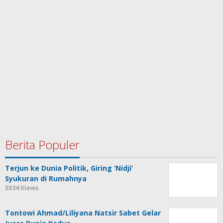
Berita Populer
Terjun ke Dunia Politik, Giring ‘Nidji’
Syukuran di Rumahnya
5534 Views
Tontowi Ahmad/Liliyana Natsir Sabet Gelar
Juara Dunia Kedua
5378 Views
Pesta Yoga Internasional Bakal Digelar di
Jakarta
4265 Views
HPSN 2023, Pemprov Lampung Bersih-bersih
di Pantai Payang Panjang
4082 Views