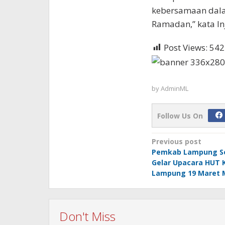
kebersamaan dala
Ramadan,” kata Injt
Post Views:
542
by
AdminML
Follow Us On
Post
Previous post
Pemkab Lampung Se
navigation
Gelar Upacara HUT K
Lampung 19 Maret
Don't Miss