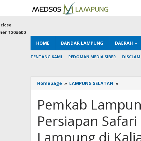
Skip
to
content
close
HOME
BANDAR LAMPUNG
DAERAH
TENTANG KAMI
PEDOMAN MEDIA SIBER
DISCLAM
Pemkab
Homepage
»
LAMPUNG SELATAN
»
Lampung
Selatan
Pemkab Lampung
Gelar
Rapat
Persiapan Safar
Persiapa
Safari
Ramadan
Lampung di Kali
Pemprov