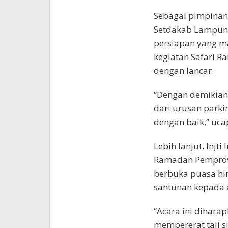
Sebagai pimpinan 
Setdakab Lampung 
persiapan yang m
kegiatan Safari 
dengan lancar.
“Dengan demikian
dari urusan parki
dengan baik,” ucap 
Lebih lanjut, Injt
Ramadan Pemprov 
berbuka puasa hi
santunan kepada 
“Acara ini dihar
mempererat tali s