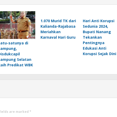
1.070 Murid TK dari
Hari Anti Korupsi
Kalianda-Rajabasa
Sedunia 2024,
Meriahkan
Bupati Nanang
Karnaval Hari Guru
Tekankan
Pentingnya
Satu-satunya di
Edukasi Anti
Lampung,
Korupsi Sejak Dini
Disdukcapil
Lampung Selatan
Raih Predikat WBK
fields are marked
*