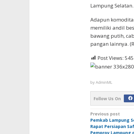
Lampung Selatan.
Adapun komoditas
memiliki andil besa
bawang putih, ca
pangan lainnya. (R
Post Views:
545
by
AdminML
Follow Us On
Post
Previous post
Pemkab Lampung Se
navigation
Rapat Persiapan Sa
Pemprov Lampung di