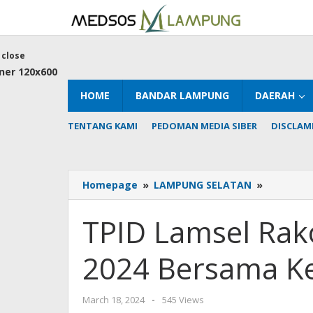
Skip
to
content
close
HOME
BANDAR LAMPUNG
DAERAH
TENTANG KAMI
PEDOMAN MEDIA SIBER
DISCLAM
TPID
Homepage
»
LAMPUNG SELATAN
»
Lamsel
Rakor
TPID Lamsel Rako
Inflasi
Daerah
2024 Bersama K
Tahun
2024
Bersama
by
March 18, 2024
-
545 Views
Kemenda
AdminML