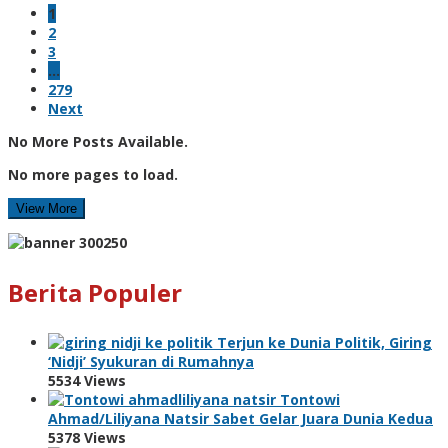
1
2
3
…
279
Next
No More Posts Available.
No more pages to load.
View More
Berita Populer
Terjun ke Dunia Politik, Giring
‘Nidji’ Syukuran di Rumahnya
5534 Views
Tontowi
Ahmad/Liliyana Natsir Sabet Gelar Juara Dunia Kedua
5378 Views