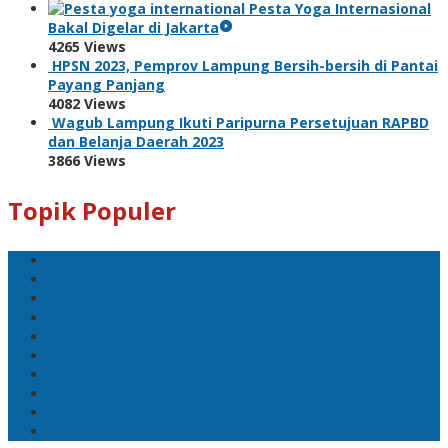
Pesta Yoga Internasional
Bakal Digelar di Jakarta
4265 Views
HPSN 2023, Pemprov Lampung Bersih-bersih di Pantai
Payang Panjang
4082 Views
Wagub Lampung Ikuti Paripurna Persetujuan RAPBD
dan Belanja Daerah 2023
3866 Views
Topik Populer
Sport
Mobil
Politik
Gubernur Lampung
kejayaan
Lada hitam
Catatan
Artis
Sepakbola
Badminton