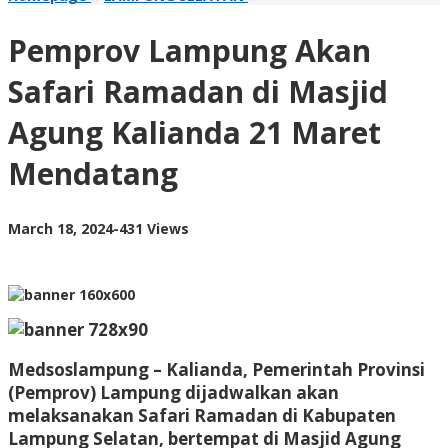
Lampung
Akan
Pemprov Lampung Akan
Safari
Ramadan
Safari Ramadan di Masjid
di
Masjid
Agung Kalianda 21 Maret
Agung
Kalianda
Mendatang
21
Maret
Mendatang
by
March 18, 2024
-
431 Views
AdminML
Medsoslampung – Kalianda, Pemerintah Provinsi
(Pemprov) Lampung dijadwalkan akan
melaksanakan Safari Ramadan di Kabupaten
Lampung Selatan, bertempat di Masjid Agung