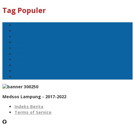
Tag Populer
Sport
Mobil
Politik
Gubernur Lampung
kejayaan
Lada hitam
Catatan
Artis
Sepakbola
Badminton
Medsos Lampung - 2017-2022
Indeks Berita
Terms of Service