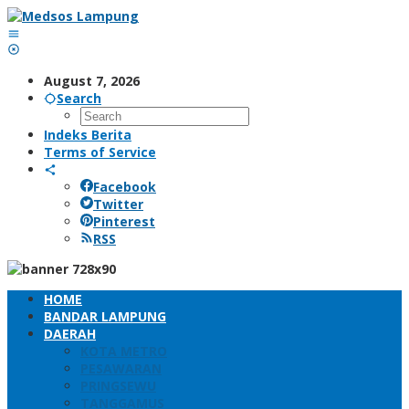
Skip
to
content
August 7, 2026
Search
Indeks Berita
Terms of Service
Facebook
Twitter
Pinterest
RSS
HOME
BANDAR LAMPUNG
DAERAH
KOTA METRO
PESAWARAN
PRINGSEWU
TANGGAMUS