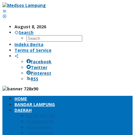
Skip
to
content
August 8, 2026
Search
Indeks Berita
Terms of Service
Facebook
Twitter
Pinterest
RSS
HOME
BANDAR LAMPUNG
DAERAH
KOTA METRO
PESAWARAN
PRINGSEWU
TANGGAMUS