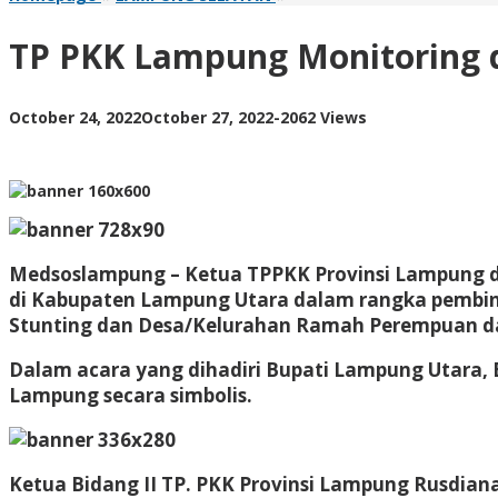
PKK
Lampung
TP PKK Lampung Monitoring 
Monitoring
dan
Evaluasi
by
October 24, 2022
October 27, 2022
-
2062 Views
Program
AdminML
di
Kabupaten
Lampung
Utara
Medsoslampung – Ketua TPPKK Provinsi Lampung diw
di Kabupaten Lampung Utara dalam rangka pembin
Stunting dan Desa/Kelurahan Ramah Perempuan dan
Dalam acara yang dihadiri Bupati Lampung Utara,
Lampung secara simbolis.
Ketua Bidang II TP. PKK Provinsi Lampung Rusdia