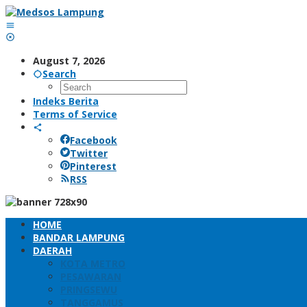
Skip
to
content
August 7, 2026
Search
Indeks Berita
Terms of Service
Facebook
Twitter
Pinterest
RSS
HOME
BANDAR LAMPUNG
DAERAH
KOTA METRO
PESAWARAN
PRINGSEWU
TANGGAMUS