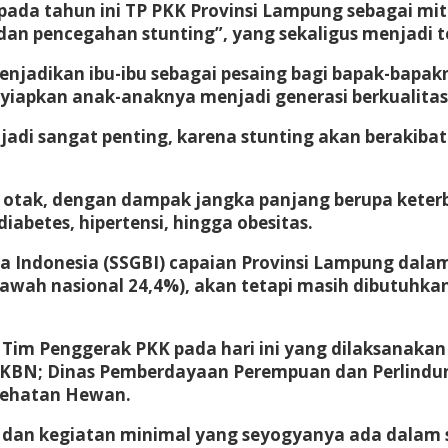
ada tahun ini TP PKK Provinsi Lampung sebagai mit
 pencegahan stunting”, yang sekaligus menjadi tem
adikan ibu-ibu sebagai pesaing bagi bapak-bapakny
yiapkan anak-anaknya menjadi generasi berkualitas
njadi sangat penting, karena stunting akan berakib
 otak, dengan dampak jangka panjang berupa kete
diabetes, hipertensi, hingga obesitas.
ta Indonesia (SSGBI) capaian Provinsi Lampung dala
bawah nasional 24,4%), akan tetapi masih dibutuhk
 Tim Penggerak PKK pada hari ini yang dilaksanakan
KBN; Dinas Pemberdayaan Perempuan dan Perlindung
sehatan Hewan.
dan kegiatan minimal yang seyogyanya ada dalam su