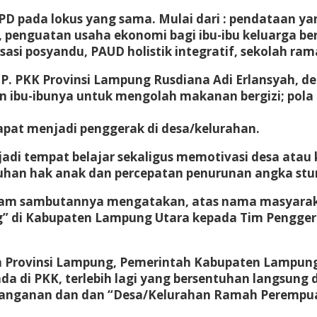
D pada lokus yang sama. Mulai dari : pendataan yan
penguatan usaha ekonomi bagi ibu-ibu keluarga be
isasi posyandu, PAUD holistik integratif, sekolah ra
TP. PKK Provinsi Lampung Rusdiana Adi Erlansyah,
 ibu-ibunya untuk mengolah makanan bergizi; pola
apat menjadi penggerak di desa/kelurahan.
adi tempat belajar sekaligus memotivasi desa atau
an hak anak dan percepatan penurunan angka stunt
lam sambutannya mengatakan, atas nama masyara
” di Kabupaten Lampung Utara kepada Tim Penggera
yah Provinsi Lampung, Pemerintah Kabupaten Lampu
da di PKK, terlebih lagi yang bersentuhan langsung
nanganan dan dan “Desa/Kelurahan Ramah Perempuan