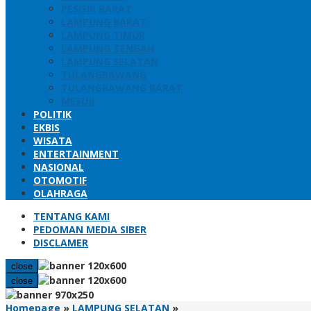
PESISIR BARAT
LAMPUNG BARAT
LAMPUNG TIMUR
LAMPUNG TENGAH
LAMPUNG SELATAN
TULANGBAWANG
TULANGBAWANG BARAT
MESUJI
POLITIK
EKBIS
WISATA
ENTERTAINMENT
NASIONAL
OTOMOTIF
OLAHRAGA
TENTANG KAMI
PEDOMAN MEDIA SIBER
DISCLAMER
close
close
TP
Homepage
»
LAMPUNG SELATAN
»