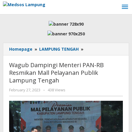
Skip
to
content
Wagub
Homepage
»
LAMPUNG TENGAH
»
Dampingi
Menteri
Wagub Dampingi Menteri PAN-RB
PAN-
Resmikan Mall Pelayanan Publik
RB
Lampung Tengah
Resmikan
Mall
by
February 27, 2023
-
438 Views
Pelayanan
AdminML
Publik
Lampung
Tengah