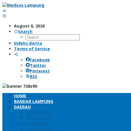
Skip
to
content
August 6, 2026
Search
Indeks Berita
Terms of Service
Facebook
Twitter
Pinterest
RSS
HOME
BANDAR LAMPUNG
DAERAH
KOTA METRO
PESAWARAN
PRINGSEWU
TANGGAMUS