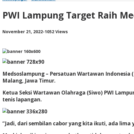
Lampung
Target
PWI Lampung Target Raih Med
Raih
Medali
dari
by
November 21, 2022
-
1052 Views
Lima
AdminML
Cabor
Medsoslampung – Persatuan Wartawan Indonesia (
Malang, Jawa Timur.
Ketua Seksi Wartawan Olahraga (Siwo) PWI Lampung 
tenis lapangan.
“Jadi, dari sembilan cabor yang kita ikuti, ada lim