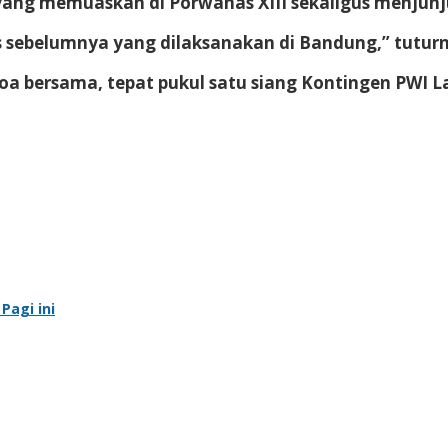
 yang memuaskan di Porwanas XIII sekaligus menjun
as sebelumnya yang dilaksanakan di Bandung,” tutur
a bersama, tepat pukul satu siang Kontingen PWI 
Pagi ini