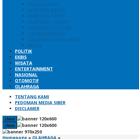
PESISIR BARAT
LAMPUNG BARAT
LAMPUNG TIMUR
LAMPUNG TENGAH
LAMPUNG SELATAN
TULANGBAWANG
TULANGBAWANG BARAT
MESUJI
POLITIK
EKBIS
WISATA
ENTERTAINMENT
NASIONAL
OTOMOTIF
OLAHRAGA
TENTANG KAMI
PEDOMAN MEDIA SIBER
DISCLAMER
close
close
PWI
Homepage
»
OLAHRAGA
»