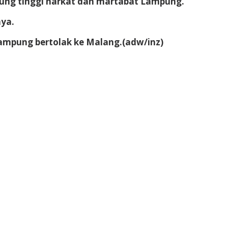
jung tinggi harkat dan martabat Lampung.
nya.
Lampung bertolak ke Malang.(adw/inz)