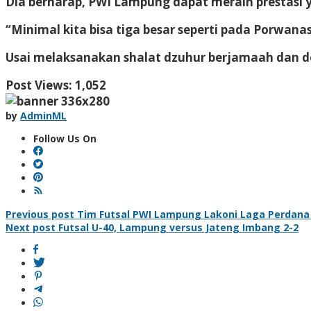
Dia berharap, PWI Lampung dapat meraih prestasi
“Minimal kita bisa tiga besar seperti pada Porwan
Usai melaksanakan shalat dzuhur berjamaah dan do
Post Views:
1,052
by
AdminML
Follow Us On
Post
Previous post
Tim Futsal PWI Lampung Lakoni Laga Perdana 
Next post
Futsal U-40, Lampung versus Jateng Imbang 2-2
navigation