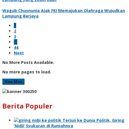
Wagub Chusnunia Ajak FKI Memajukan Olahraga Wujudkan
Lampung Berjaya
1
2
3
…
44
Next
No More Posts Available.
No more pages to load.
View More
Berita Populer
Terjun ke Dunia Politik, Giring
‘Nidji’ Syukuran di Rumahnya