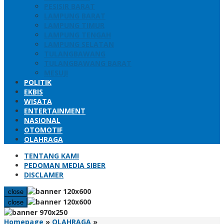
PESISIR BARAT
LAMPUNG BARAT
LAMPUNG TIMUR
LAMPUNG TENGAH
LAMPUNG SELATAN
TULANGBAWANG
TULANGBAWANG BARAT
MESUJI
POLITIK
EKBIS
WISATA
ENTERTAINMENT
NASIONAL
OTOMOTIF
OLAHRAGA
TENTANG KAMI
PEDOMAN MEDIA SIBER
DISCLAMER
close
close
Sah,
Homepage
»
OLAHRAGA
»