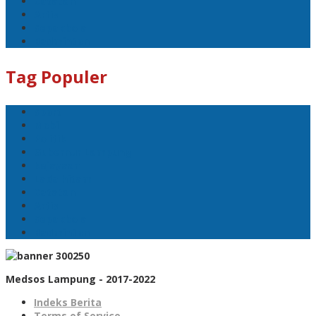
Catatan
Artis
Sepakbola
Badminton
Tag Populer
Sport
Mobil
Politik
Gubernur Lampung
kejayaan
Lada hitam
Catatan
Artis
Sepakbola
Badminton
Medsos Lampung - 2017-2022
Indeks Berita
Terms of Service