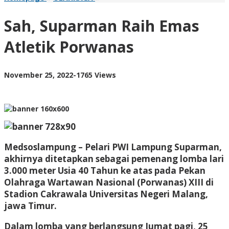
Suparman
Raih
Sah, Suparman Raih Emas
Emas
Atletik
Atletik Porwanas
Porwanas
by
November 25, 2022
-
1765 Views
AdminML
Medsoslampung – Pelari PWI Lampung Suparman,
akhirnya ditetapkan sebagai pemenang lomba lari
3.000 meter Usia 40 Tahun ke atas pada Pekan
Olahraga Wartawan Nasional (Porwanas) XIII di
Stadion Cakrawala Universitas Negeri Malang,
jawa Timur.
Dalam lomba yang berlangsung Jumat pagi, 25