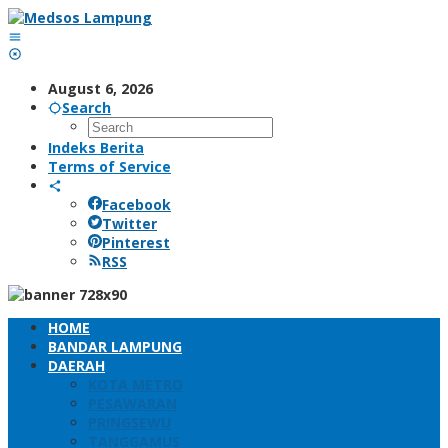
Skip
to
content
August 6, 2026
Search
Indeks Berita
Terms of Service
Facebook
Twitter
Pinterest
RSS
HOME
BANDAR LAMPUNG
DAERAH
KOTA METRO
PESAWARAN
PRINGSEWU
TANGGAMUS