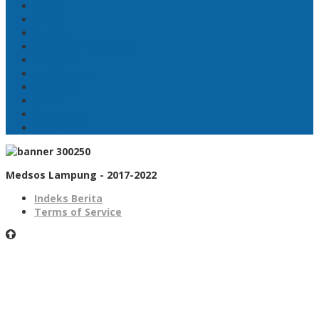
Sport
Mobil
Politik
Gubernur Lampung
kejayaan
Lada hitam
Catatan
Artis
Sepakbola
Badminton
Medsos Lampung - 2017-2022
Indeks Berita
Terms of Service