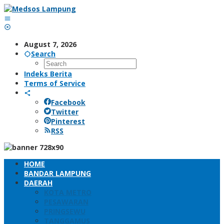
Skip
to
content
August 7, 2026
Search
Indeks Berita
Terms of Service
Facebook
Twitter
Pinterest
RSS
HOME
BANDAR LAMPUNG
DAERAH
KOTA METRO
PESAWARAN
PRINGSEWU
TANGGAMUS