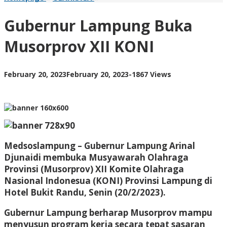
Lampung
Buka
Gubernur Lampung Buka
Musorprov
XII
Musorprov XII KONI
KONI
by
February 20, 2023
February 20, 2023
-
1867 Views
AdminML
Medsoslampung – Gubernur Lampung Arinal
Djunaidi membuka Musyawarah Olahraga
Provinsi (Musorprov) XII Komite Olahraga
Nasional Indonesua (KONI) Provinsi Lampung di
Hotel Bukit Randu, Senin (20/2/2023).
Gubernur Lampung berharap Musorprov mampu
menyusun program kerja secara tepat sasaran