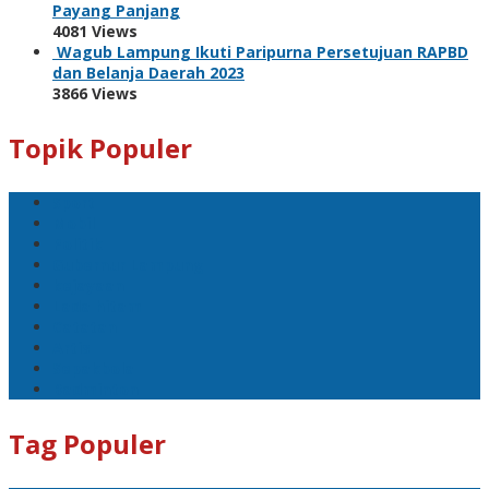
Payang Panjang
4081 Views
Wagub Lampung Ikuti Paripurna Persetujuan RAPBD
dan Belanja Daerah 2023
3866 Views
Topik Populer
Sport
Mobil
Politik
Gubernur Lampung
kejayaan
Lada hitam
Catatan
Artis
Sepakbola
Badminton
Tag Populer