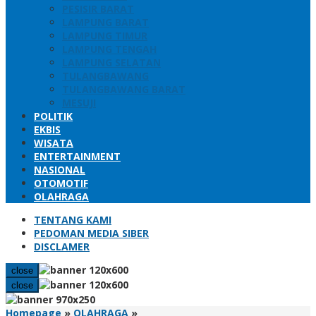
PESISIR BARAT
LAMPUNG BARAT
LAMPUNG TIMUR
LAMPUNG TENGAH
LAMPUNG SELATAN
TULANGBAWANG
TULANGBAWANG BARAT
MESUJI
POLITIK
EKBIS
WISATA
ENTERTAINMENT
NASIONAL
OTOMOTIF
OLAHRAGA
TENTANG KAMI
PEDOMAN MEDIA SIBER
DISCLAMER
close
close
Gubernur
Homepage
»
OLAHRAGA
»