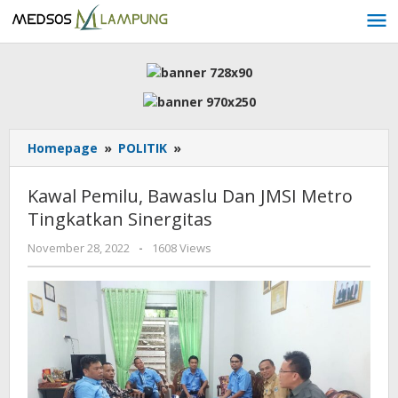
Skip
to
content
Kawal
Homepage
»
POLITIK
»
Pemilu,
Bawaslu
Kawal Pemilu, Bawaslu Dan JMSI Metro
Dan
Tingkatkan Sinergitas
JMSI
Metro
by
November 28, 2022
-
1608 Views
Tingkatkan
AdminML
Sinergitas