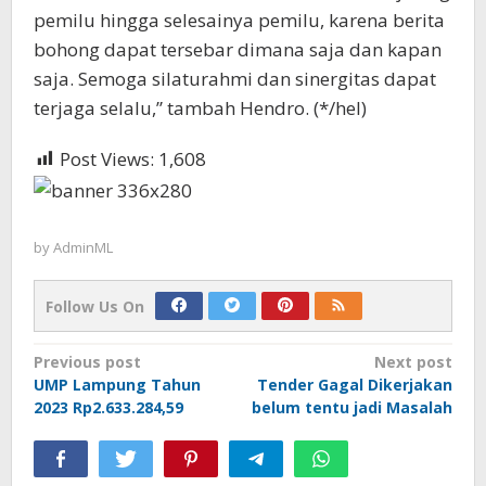
pemilu hingga selesainya pemilu, karena berita
bohong dapat tersebar dimana saja dan kapan
saja. Semoga silaturahmi dan sinergitas dapat
terjaga selalu,” tambah Hendro. (*/hel)
Post Views:
1,608
by
AdminML
Follow Us On
Post
Previous post
Next post
UMP Lampung Tahun
Tender Gagal Dikerjakan
navigation
2023 Rp2.633.284,59
belum tentu jadi Masalah