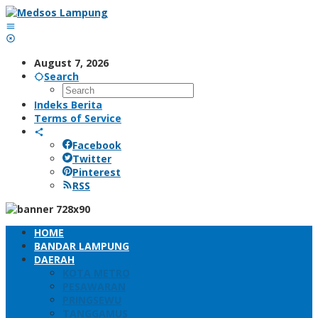
Skip
to
content
August 7, 2026
Search
Indeks Berita
Terms of Service
Facebook
Twitter
Pinterest
RSS
HOME
BANDAR LAMPUNG
DAERAH
KOTA METRO
PESAWARAN
PRINGSEWU
TANGGAMUS