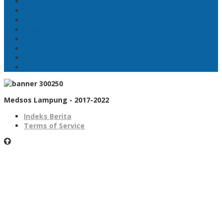
Politik
Gubernur Lampung
kejayaan
Lada hitam
Catatan
Artis
Sepakbola
Badminton
Medsos Lampung - 2017-2022
Indeks Berita
Terms of Service