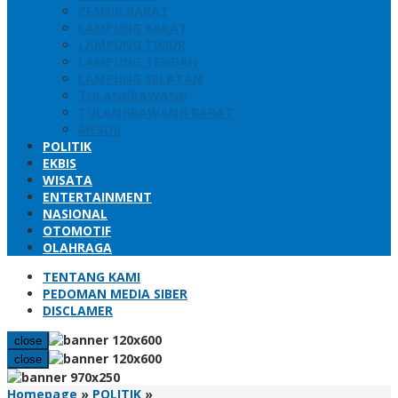
PESISIR BARAT
LAMPUNG BARAT
LAMPUNG TIMUR
LAMPUNG TENGAH
LAMPUNG SELATAN
TULANGBAWANG
TULANGBAWANG BARAT
MESUJI
POLITIK
EKBIS
WISATA
ENTERTAINMENT
NASIONAL
OTOMOTIF
OLAHRAGA
TENTANG KAMI
PEDOMAN MEDIA SIBER
DISCLAMER
close
close
Prabowo
Homepage
»
POLITIK
»