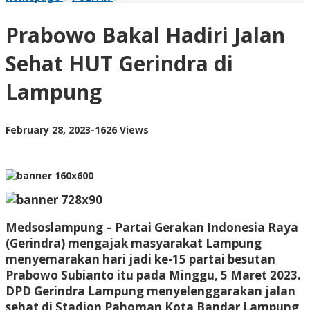
Bakal
Hadiri
Prabowo Bakal Hadiri Jalan
Jalan
Sehat
Sehat HUT Gerindra di
HUT
Gerindra
Lampung
di
Lampung
by
February 28, 2023
-
1626 Views
AdminML
Medsoslampung
– Partai Gerakan Indonesia Raya
(Gerindra) mengajak masyarakat Lampung
menyemarakan hari jadi ke-15 partai besutan
Prabowo Subianto itu pada Minggu, 5 Maret 2023.
DPD Gerindra Lampung menyelenggarakan jalan
sehat di Stadion Pahoman Kota Bandar Lampung,