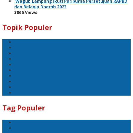
Wagub Lampung Ikuti Paripurna Persetujuan RAPBD
dan Belanja Daerah 2023
3866 Views
Topik Populer
Sport
Mobil
Politik
Gubernur Lampung
kejayaan
Lada hitam
Catatan
Artis
Sepakbola
Badminton
Tag Populer
Sport
Mobil