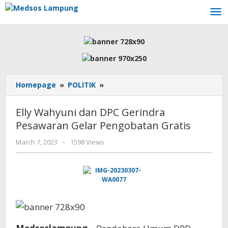
Skip
to
content
Elly
Homepage
»
POLITIK
»
Wahyuni
dan
Elly Wahyuni dan DPC Gerindra
DPC
Pesawaran Gelar Pengobatan Gratis
Gerindra
Pesawaran
by
March 7, 2023
-
1598 Views
Gelar
AdminML
Pengobatan
Gratis