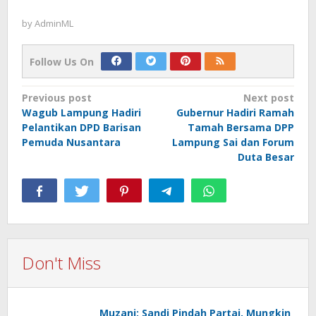
by
AdminML
Follow Us On
Post
Previous post
Next post
Wagub Lampung Hadiri
Gubernur Hadiri Ramah
navigation
Pelantikan DPD Barisan
Tamah Bersama DPP
Pemuda Nusantara
Lampung Sai dan Forum
Duta Besar
Don't Miss
Muzani: Sandi Pindah Partai, Mungkin