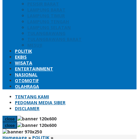
PESISIR BARAT
LAMPUNG BARAT
LAMPUNG TIMUR
LAMPUNG TENGAH
LAMPUNG SELATAN
TULANGBAWANG
TULANGBAWANG BARAT
MESUJI
POLITIK
EKBIS
WISATA
ENTERTAINMENT
NASIONAL
OTOMOTIF
OLAHRAGA
TENTANG KAMI
PEDOMAN MEDIA SIBER
DISCLAMER
close
close
Wakil
Homepage
»
POLITIK
»