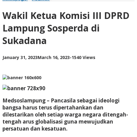
Ketua
Komisi
Wakil Ketua Komisi III DPRD
III
DPRD
Lampung Sosperda di
Lampung
Sosperda
Sukadana
di
Sukadana
by
January 31, 2023
March 16, 2023
-
1540 Views
AdminML
Medsoslampung
– Pancasila sebagai ideologi
bangsa harus terus dipertahankan dan
dilestarikan oleh setiap warga negara ditengah-
tengah arus globalisasi guna mewujudkan
persatuan dan kesatuan.