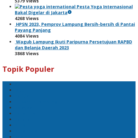
5379 Views
Pesta Yoga Internasional
Bakal Digelar di Jakarta
4268 Views
HPSN 2023, Pemprov Lampung Bersih-bersih di Pantai
Payang Panjang
4084 Views
Wagub Lampung Ikuti Paripurna Persetujuan RAPBD
dan Belanja Daerah 2023
3868 Views
Topik Populer
Sport
Mobil
Politik
Gubernur Lampung
kejayaan
Lada hitam
Catatan
Artis
Sepakbola
Badminton