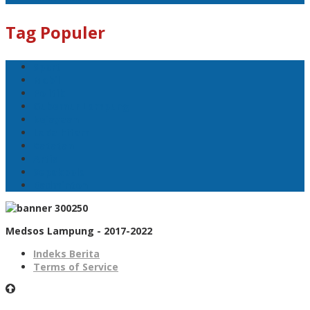
Tag Populer
Sport
Mobil
Politik
Gubernur Lampung
kejayaan
Lada hitam
Catatan
Artis
Sepakbola
Badminton
Medsos Lampung - 2017-2022
Indeks Berita
Terms of Service