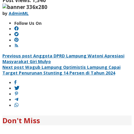
Post Views:
1,540
by
AdminML
Follow Us On
Post
Previous post
Anggota DPRD Lampung Watoni Apresiasi
Masyarakat Giri Mulyo
navigation
Next post
Wagub Lampung Optimistis Lampung Capai
Target Penurunan Stunting 14 Persen di Tahun 2024
Don't Miss