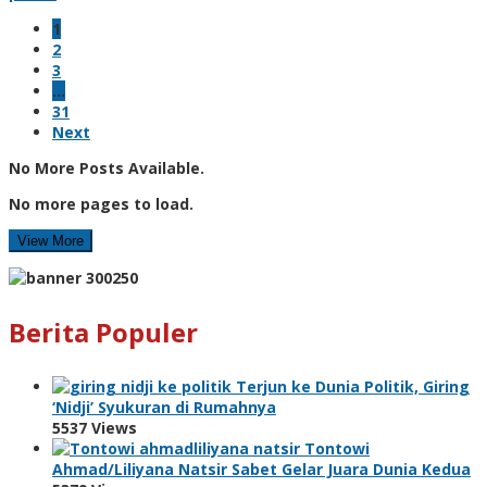
1
2
3
…
31
Next
No More Posts Available.
No more pages to load.
View More
Berita Populer
Terjun ke Dunia Politik, Giring
‘Nidji’ Syukuran di Rumahnya
5537 Views
Tontowi
Ahmad/Liliyana Natsir Sabet Gelar Juara Dunia Kedua