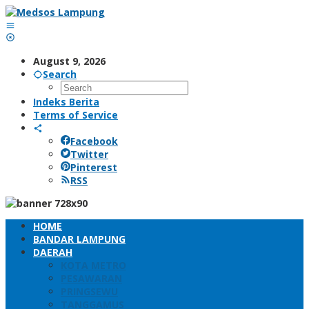
Skip
to
content
August 9, 2026
Search
Indeks Berita
Terms of Service
Facebook
Twitter
Pinterest
RSS
HOME
BANDAR LAMPUNG
DAERAH
KOTA METRO
PESAWARAN
PRINGSEWU
TANGGAMUS