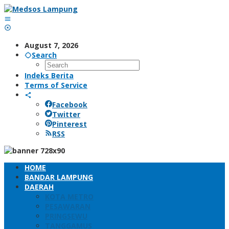
Skip
to
content
August 7, 2026
Search
Indeks Berita
Terms of Service
Facebook
Twitter
Pinterest
RSS
HOME
BANDAR LAMPUNG
DAERAH
KOTA METRO
PESAWARAN
PRINGSEWU
TANGGAMUS