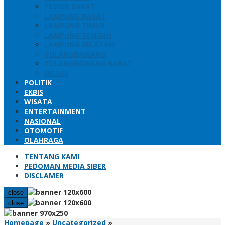
PESISIR BARAT
LAMPUNG BARAT
LAMPUNG TIMUR
LAMPUNG TENGAH
LAMPUNG SELATAN
TULANGBAWANG
TULANGBAWANG BARAT
MESUJI
POLITIK
EKBIS
WISATA
ENTERTAINMENT
NASIONAL
OTOMOTIF
OLAHRAGA
TENTANG KAMI
PEDOMAN MEDIA SIBER
DISCLAMER
close
close
Pemkab
Homepage
»
Uncategorized
»