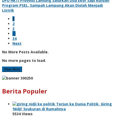
DPD HKTI Provinsi Lamung Salurkan Dua Ekor Sapi Kurban
Program PSEL, Sampah Lampung Akan Diolah Menjadi
Listrik
1
2
3
…
34
Next
No More Posts Available.
No more pages to load.
View More
Berita Populer
Terjun ke Dunia Politik, Giring
‘Nidji’ Syukuran di Rumahnya
5534 Views