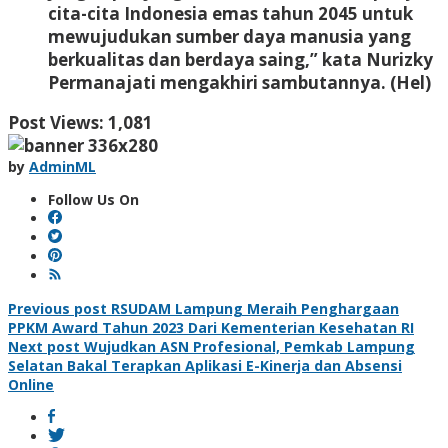
cita-cita Indonesia emas tahun 2045 untuk
mewujudukan sumber daya manusia yang
berkualitas dan berdaya saing,” kata Nurizky
Permanajati mengakhiri sambutannya. (Hel)
Post Views:
1,081
by
AdminML
Follow Us On
Post
Previous post
RSUDAM Lampung Meraih Penghargaan
PPKM Award Tahun 2023 Dari Kementerian Kesehatan RI
navigation
Next post
Wujudkan ASN Profesional, Pemkab Lampung
Selatan Bakal Terapkan Aplikasi E-Kinerja dan Absensi
Online