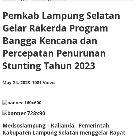
Lampung
Selatan
Pemkab Lampung Selatan
Gelar
Rakerda
Gelar Rakerda Program
Program
Bangga
Bangga Kencana dan
Kencana
dan
Percepatan Penurunan
Percepatan
Penurunan
Stunting Tahun 2023
Stunting
Tahun
2023
by
May 24, 2023
-
1081 Views
AdminML
Medsoslampung – Kalianda, Pemerintah
Kabupaten Lampung Selatan menggelar Rapat