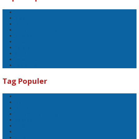
Sport
Mobil
Politik
Gubernur Lampung
kejayaan
Lada hitam
Catatan
Artis
Sepakbola
Badminton
Tag Populer
Sport
Mobil
Politik
Gubernur Lampung
kejayaan
Lada hitam
Catatan
Artis