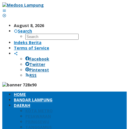
Skip
to
content
August 8, 2026
Search
Indeks Berita
Terms of Service
Facebook
Twitter
Pinterest
RSS
HOME
BANDAR LAMPUNG
DAERAH
KOTA METRO
PESAWARAN
PRINGSEWU
TANGGAMUS