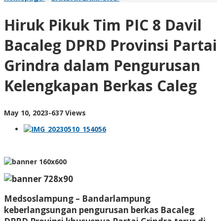
Pikuk
Tim
Hiruk Pikuk Tim PIC 8 Davil
PIC
8
Bacaleg DPRD Provinsi Partai
Davil
Bacaleg
Grindra dalam Pengurusan
DPRD
Provinsi
Kelengkapan Berkas Caleg
Partai
Grindra
dalam
Pengurusan
by
May 10, 2023
-
637 Views
Kelengkapan
AdminML
Berkas
Caleg
Medsoslampung – Bandarlampung
keberlangsungan pengurusan berkas Bacaleg