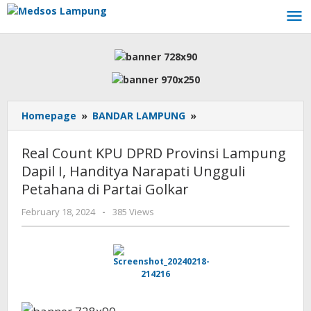
Skip
to
content
Real
Homepage
»
BANDAR LAMPUNG
»
Count
KPU
Real Count KPU DPRD Provinsi Lampung
DPRD
Dapil I, Handitya Narapati Ungguli
Provinsi
Petahana di Partai Golkar
Lampung
Dapil
by
February 18, 2024
-
385 Views
I,
AdminML
Handitya
Narapati
Ungguli
Petahana
di
Partai