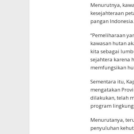
Menurutnya, kawa
kesejahteraan pe
pangan Indonesia
“Pemeliharaan ya
kawasan hutan ak
kita sebagai lumb
sejahtera karena 
memfungsikan hut
Sementara itu, Ka
mengatakan Provi
dilakukan, telah
program lingkunga
Menurutanya, ter
penyuluhan kehu