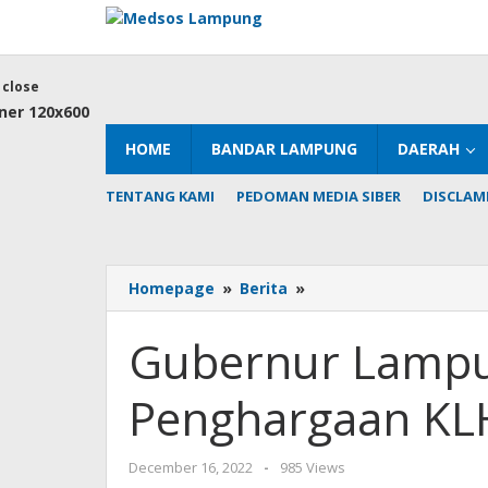
Skip
to
content
close
HOME
BANDAR LAMPUNG
DAERAH
TENTANG KAMI
PEDOMAN MEDIA SIBER
DISCLAM
Gubernur
Homepage
»
Berita
»
Lampung
Terima
Gubernur Lampu
Penghargaan
KLHK
Penghargaan KL
by
December 16, 2022
-
985 Views
AdminML