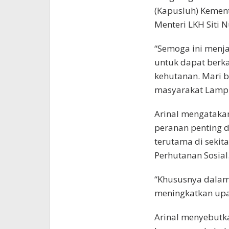
(Kapusluh) Kement
Menteri LKH Siti 
“Semoga ini menja
untuk dapat ber
kehutanan. Mari b
masyarakat Lampun
Arinal mengatakan
peranan penting 
terutama di sekit
Perhutanan Sosial
“Khususnya dalam
meningkatkan upa
Arinal menyebutka