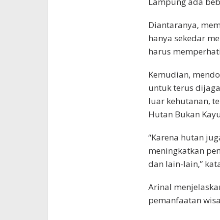
Lampung ada bebe
Diantaranya, mem
hanya sekedar men
harus memperhati
Kemudian, mendor
untuk terus dijaga
luar kehutanan, 
Hutan Bukan Kayu
“Karena hutan jug
meningkatkan pen
dan lain-lain,” kat
Arinal menjelaska
pemanfaatan wisa