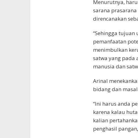
Menurutnya, haru
sarana prasarana 
direncanakan seb
“Sehingga tujuan 
pemanfaatan poten
menimbulkan keru
satwa yang pada 
manusia dan satwa 
Arinal menekank
bidang dan masal
“Ini harus anda p
karena kalau hutan
kalian pertahanka
penghasil pangan,