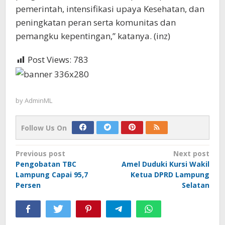
pemerintah, intensifikasi upaya Kesehatan, dan
peningkatan peran serta komunitas dan
pemangku kepentingan,” katanya. (inz)
Post Views:
783
by
AdminML
Follow Us On
Post
Previous post
Next post
Pengobatan TBC
Amel Duduki Kursi Wakil
navigation
Lampung Capai 95,7
Ketua DPRD Lampung
Persen
Selatan