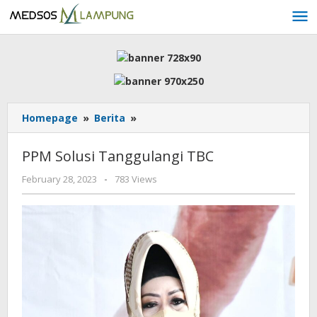
Skip
to
content
PPM
Homepage
»
Berita
»
Solusi
Tanggulangi
PPM Solusi Tanggulangi TBC
TBC
by
February 28, 2023
-
783 Views
AdminML