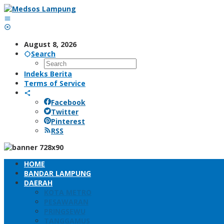
Skip
to
content
August 8, 2026
Search
Indeks Berita
Terms of Service
Facebook
Twitter
Pinterest
RSS
HOME
BANDAR LAMPUNG
DAERAH
KOTA METRO
PESAWARAN
PRINGSEWU
TANGGAMUS