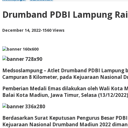
PDBI
Lampung
Drumband PDBI Lampung Rai
Raih
Emas
Kejurnas
by
December 14, 2022
-
1560 Views
AdminML
Medsoslampung – Atlet Drumband PDBI Lampung bin
Campuran 8 Kilometer, pada Kejuaraan Nasional 
Pemberian Medali Emas dilakukan oleh Wali Kota M
Balai Kota Madiun, Jawa Timur, Selasa (13/12/2022)
Berdasarkan Surat Keputusan Pengurus Besar PDBI 
Kejuaraan Nasional Drumband Madiun 2022 dimana 