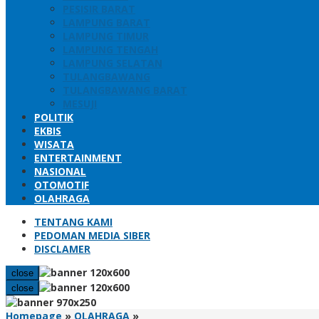
PESISIR BARAT
LAMPUNG BARAT
LAMPUNG TIMUR
LAMPUNG TENGAH
LAMPUNG SELATAN
TULANGBAWANG
TULANGBAWANG BARAT
MESUJI
POLITIK
EKBIS
WISATA
ENTERTAINMENT
NASIONAL
OTOMOTIF
OLAHRAGA
TENTANG KAMI
PEDOMAN MEDIA SIBER
DISCLAMER
close
close
Drumband
Homepage
»
OLAHRAGA
»