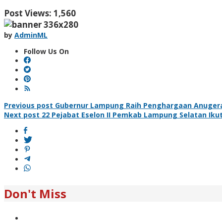
Post Views:
1,560
by
AdminML
Follow Us On
Post
Previous post
Gubernur Lampung Raih Penghargaan Anugerah
Next post
22 Pejabat Eselon II Pemkab Lampung Selatan Ikuti
navigation
Don't Miss